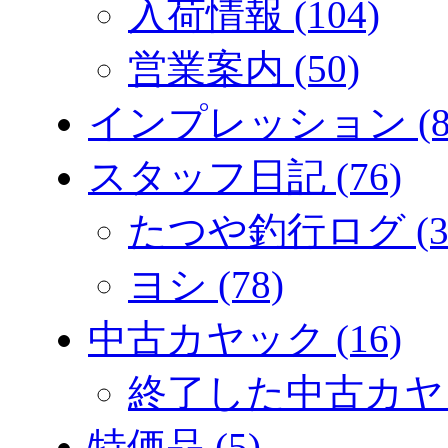
入荷情報 (104)
営業案内 (50)
インプレッション (8
スタッフ日記 (76)
たつや釣行ログ (3
ヨシ (78)
中古カヤック (16)
終了した中古カヤック
特価品 (5)