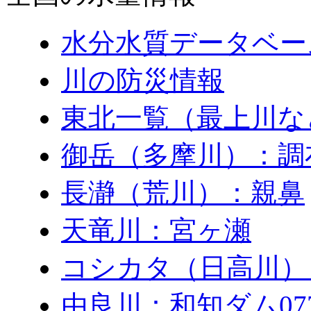
水分水質データベー
川の防災情報
東北一覧（最上川な
御岳（多摩川）：調
長瀞（荒川）：親鼻
天竜川：宮ヶ瀬
コシカタ（日高川）
由良川：和知ダム0771