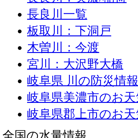
長良川一覧
板取川：下洞戸
木曽川：今渡
宮川：大沢野大橋
岐阜県 川の防災情報
岐阜県美濃市のお天
岐阜県郡上市のお天
全国の水量情報