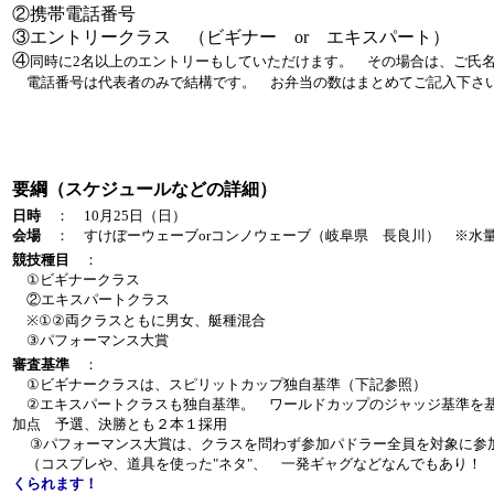
②携帯電話番号
③エントリークラス （ビギナー or エキスパート）
④
同時に2名以上のエントリーもしていただけます。 その場合は、ご氏
電話番号は代表者のみで結構です。 お弁当の数はまとめてご記入下さ
要綱（スケジュールなどの詳細）
日時
： 10月25日（日）
会場
： すけぼーウェーブorコンノウェーブ（岐阜県 長良川） ※水
競技種目
：
①ビギナークラス
②エキスパートクラス
※①②両クラスともに男女、艇種混合
③パフォーマンス大賞
審査基準
：
①ビギナークラスは、スピリットカップ独自基準（下記参照）
②エキスパートクラスも独自基準。 ワールドカップのジャッジ基準を基
加点 予選、決勝とも２本１採用
③パフォーマンス大賞は、クラスを問わず参加パドラー全員を対象に参加
（コスプレや、道具を使った"ネタ"、 一発ギャグなどなんでもあり
くられます！