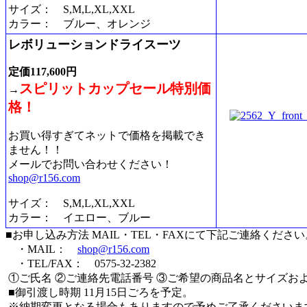
サイズ： S,M,L,XL,XXL
カラー： ブルー、オレンジ
レボリューションドライスーツ
定価117,600円
スピリットカップセール特別価
→
格！
お買い得すぎてネットで価格を掲載でき
ません！！
メールでお問い合わせください！
shop@r156.com
サイズ： S,M,L,XL,XXL
カラー： イエロー、ブルー
■お申し込み方法 MAIL・TEL・FAXにて下記ご連絡ください
・MAIL：
shop@r156.com
・TEL/FAX： 0575-32-2382
①ご氏名 ②ご連絡先電話番号 ③ご希望の商品名とサイズお
■御引渡し時期 11月15日ごろを予定。
※納期変更となる場合もありますので予めご了承くださいま