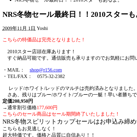
NRS冬物セール最終日！！2010スター
2009年11月 1日
Yoshi
こちらの特価品は完売となりました！
2010スター店頭在庫あります！
すぐ納品可能です。通信販売も承りますのでお気軽にお問
・MAIL：
shop@r156.com
・TEL/FAX： 0575-32-2382
レッド/ホワイト/レッドのマルチは売約済みとなりました
さあ、残りはブルー/ホワイト/ブルーの一艇！早い者勝ち
定価208,950円
→通常割引価格
177,600円
こちらのセール商品はセール期間終了いたしました！
NRS冬物スピリットカップセールはお申込み締
こちらもお見逃しなく！
超大特価です。価格と品質に自信あり！！