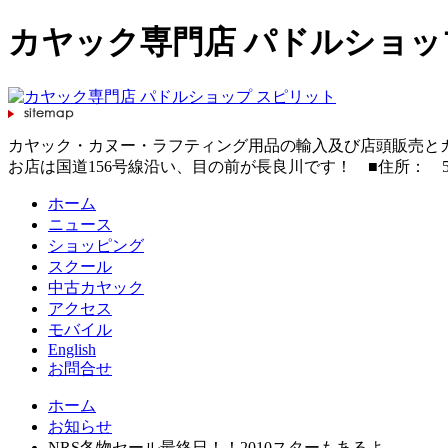
カヤック専門店 パドルショッ
カヤック・カヌー・ラフティング用品の輸入及び店頭販売と
お店は国道156号線沿い、目の前が長良川です！ ■住所： 501-3706岐
ホーム
ニュース
ショッピング
スクール
中古カヤック
アクセス
モバイル
English
お問合せ
ホーム
お知らせ
NRS冬物セール最終日！！2010スターもあるよ。