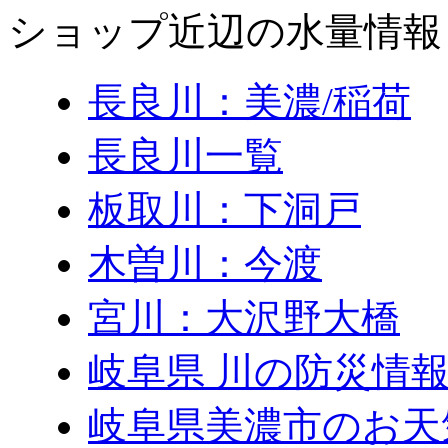
ショップ近辺の水量情報
長良川：美濃/稲荷
長良川一覧
板取川：下洞戸
木曽川：今渡
宮川：大沢野大橋
岐阜県 川の防災情報
岐阜県美濃市のお天