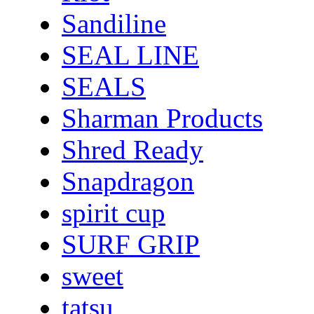
Sandiline
SEAL LINE
SEALS
Sharman Products
Shred Ready
Snapdragon
spirit cup
SURF GRIP
sweet
tatsu