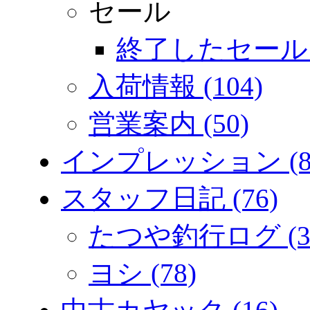
セール
終了したセール (
入荷情報 (104)
営業案内 (50)
インプレッション (8
スタッフ日記 (76)
たつや釣行ログ (3
ヨシ (78)