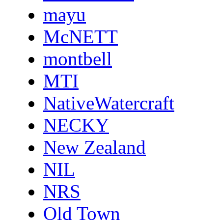
mayu
McNETT
montbell
MTI
NativeWatercraft
NECKY
New Zealand
NIL
NRS
Old Town