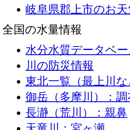
岐阜県郡上市のお天
全国の水量情報
水分水質データベー
川の防災情報
東北一覧（最上川な
御岳（多摩川）：調
長瀞（荒川）：親鼻
天竜川：宮ヶ瀬