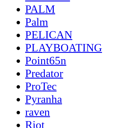
PALM
Palm
PELICAN
PLAYBOATING
Point65n
Predator
ProTec
Pyranha
raven
Riot