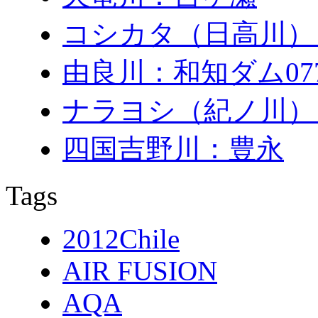
コシカタ（日高川）
由良川：和知ダム0771
ナラヨシ（紀ノ川）
四国吉野川：豊永
Tags
2012Chile
AIR FUSION
AQA