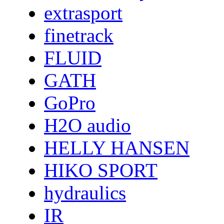
extrasport
finetrack
FLUID
GATH
GoPro
H2O audio
HELLY HANSEN
HIKO SPORT
hydraulics
IR