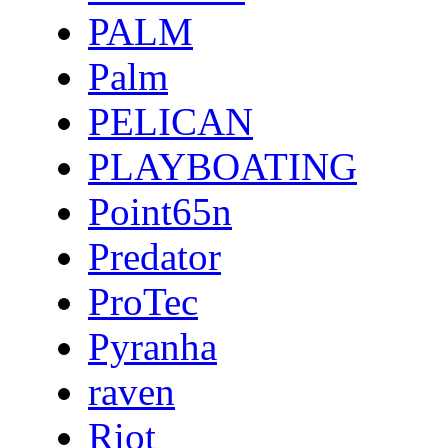
PALM
Palm
PELICAN
PLAYBOATING
Point65n
Predator
ProTec
Pyranha
raven
Riot