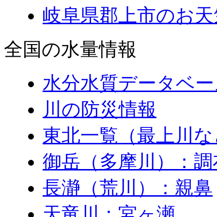
岐阜県郡上市のお天
全国の水量情報
水分水質データベー
川の防災情報
東北一覧（最上川な
御岳（多摩川）：調
長瀞（荒川）：親鼻
天竜川：宮ヶ瀬