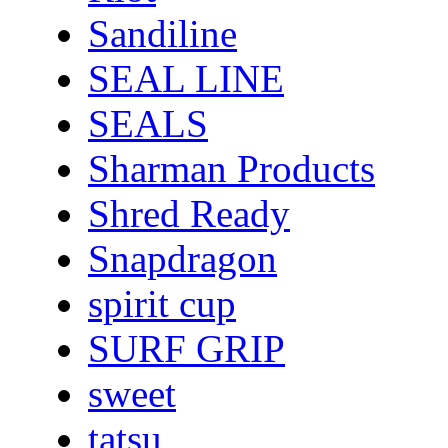
Sandiline
SEAL LINE
SEALS
Sharman Products
Shred Ready
Snapdragon
spirit cup
SURF GRIP
sweet
tatsu