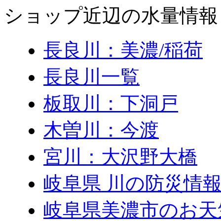
ショップ近辺の水量情報
長良川：美濃/稲荷
長良川一覧
板取川：下洞戸
木曽川：今渡
宮川：大沢野大橋
岐阜県 川の防災情報
岐阜県美濃市のお天