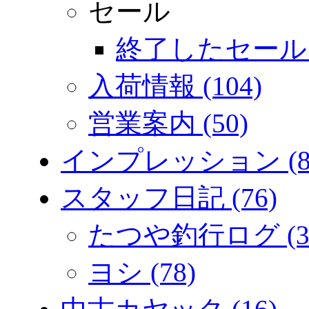
セール
終了したセール (
入荷情報 (104)
営業案内 (50)
インプレッション (8
スタッフ日記 (76)
たつや釣行ログ (3
ヨシ (78)