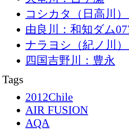
コシカタ（日高川）
由良川：和知ダム0771
ナラヨシ（紀ノ川）
四国吉野川：豊永
Tags
2012Chile
AIR FUSION
AQA