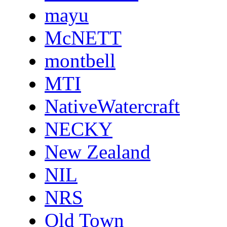
mayu
McNETT
montbell
MTI
NativeWatercraft
NECKY
New Zealand
NIL
NRS
Old Town