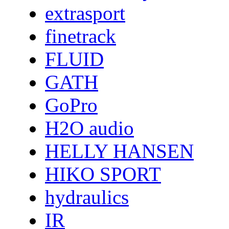
extrasport
finetrack
FLUID
GATH
GoPro
H2O audio
HELLY HANSEN
HIKO SPORT
hydraulics
IR