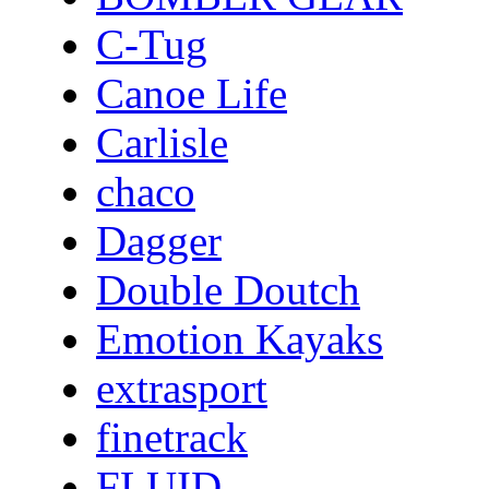
C-Tug
Canoe Life
Carlisle
chaco
Dagger
Double Doutch
Emotion Kayaks
extrasport
finetrack
FLUID