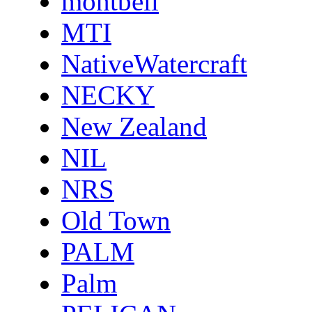
montbell
MTI
NativeWatercraft
NECKY
New Zealand
NIL
NRS
Old Town
PALM
Palm