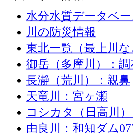
水分水質データベー
川の防災情報
東北一覧（最上川な
御岳（多摩川）：調
長瀞（荒川）：親鼻
天竜川：宮ヶ瀬
コシカタ（日高川）
由良川：和知ダム0771