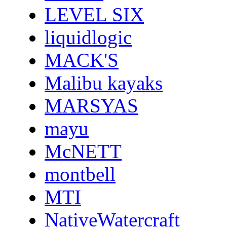
LEVEL SIX
liquidlogic
MACK'S
Malibu kayaks
MARSYAS
mayu
McNETT
montbell
MTI
NativeWatercraft