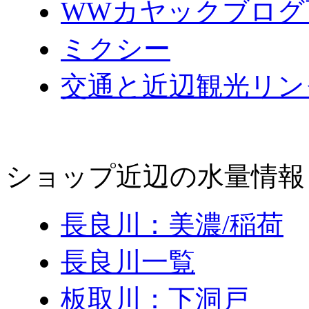
WWカヤックブログ
ミクシー
交通と近辺観光リン
ショップ近辺の水量情報
長良川：美濃/稲荷
長良川一覧
板取川：下洞戸