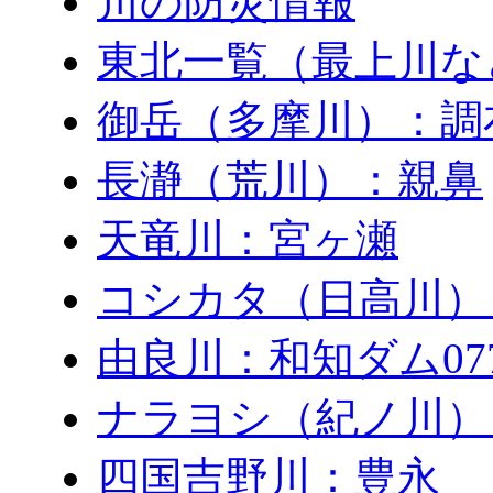
川の防災情報
東北一覧（最上川な
御岳（多摩川）：調
長瀞（荒川）：親鼻
天竜川：宮ヶ瀬
コシカタ（日高川）
由良川：和知ダム0771
ナラヨシ（紀ノ川）
四国吉野川：豊永