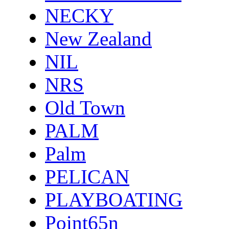
NECKY
New Zealand
NIL
NRS
Old Town
PALM
Palm
PELICAN
PLAYBOATING
Point65n