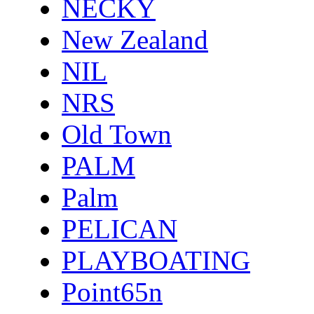
NECKY
New Zealand
NIL
NRS
Old Town
PALM
Palm
PELICAN
PLAYBOATING
Point65n