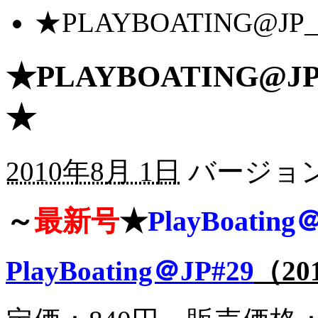
★PLAYBOATING@
★PLAYBOATING@
★
2010年8月 1日
バージョン
～
最新号
★
PlayBoating
PlayBoating＠JP#29
（2