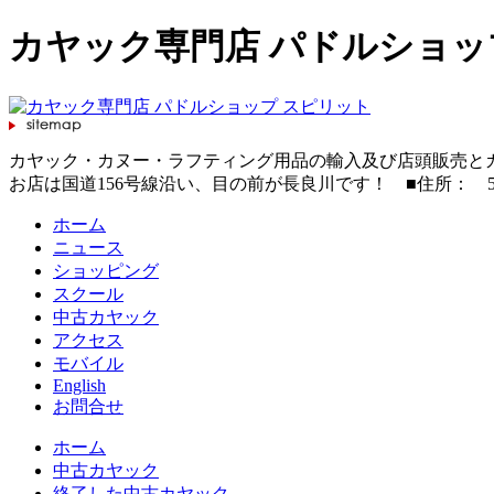
カヤック専門店 パドルショッ
カヤック・カヌー・ラフティング用品の輸入及び店頭販売と
お店は国道156号線沿い、目の前が長良川です！ ■住所： 501-3706岐
ホーム
ニュース
ショッピング
スクール
中古カヤック
アクセス
モバイル
English
お問合せ
ホーム
中古カヤック
終了した中古カヤック