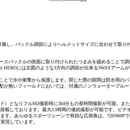
付属し、バックル調節によりヘルメットサイズに合わせて取り
ースバックルの側面に取り付けられたつまみを緩めることで調
トHEROには左図のような3方向の調節が出来る3WAYアーム
ことで水や衝撃から保護します。閉じた際の隙間は防水用のバ
配が無いフィールドにおいては、付属のノンウォータープルー
ード）となりフルHD撮影時に384分もの長時間撮影が可能。ま
搭載しております。最大2.5時間の連続撮影が可能です。ビデ
います。あらゆるスポーツシーンで有効な広画角は、720/960P
グルを実現しています。