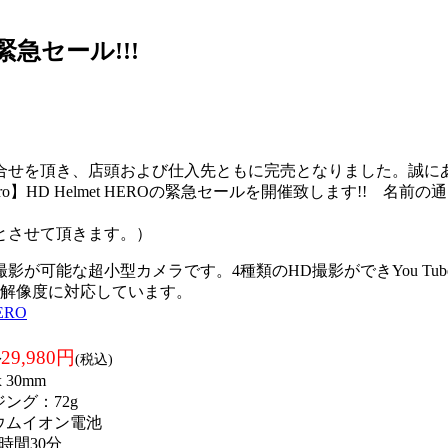
念緊急セール!!!
とお問合せを頂き、店頭および仕入先ともに完売となりました。誠
】HD Helmet HEROの緊急セールを開催致します!! 
でとさせて頂きます。）
画撮影が可能な超小型カメラです。4種類のHD撮影ができYou 
高解像度に対応しています。
ERO
格
29,980円
(税込)
x 30mm
ング：72g
ウムイオン電池
時間30分