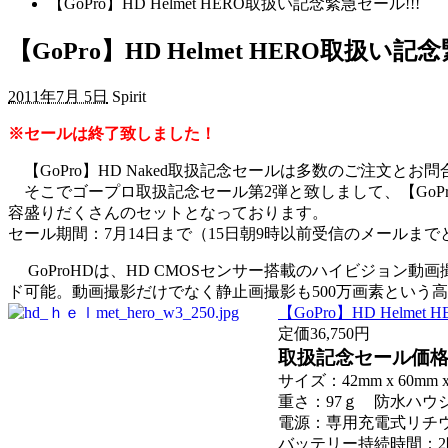
【GoPro】HD Helmet HERO取扱い記念緊急セール!!!
【GoPro】HD Helmet HERO取扱い記
2011年7月 5日
Spirit
※セールは終了致しました！
【GoPro】HD Naked取扱記念セールは多数のご注文
そこでゴープロ取扱記念セール第2弾と致しまして、【GoPro
容盛りだくさんのセットとなっております。
セール期間：7月14日まで（15日朝9時以前受信のメールま
GoProHDは、HD CMOSセンサー搭載のハイビジョン動
ド可能。動画撮影だけでなく静止画撮影も500万画素という
【GoPro】HD Helmet H
定価36,750円
取扱記念セール価
サイズ：42mm x 60mm 
重さ：97ｇ 防水ハウジ
電源：専用充電式リチ
バッテリー持続時間：2