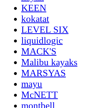
KEEN
kokatat
LEVEL SIX
liquidlogic
MACK'S
Malibu kayaks
MARSYAS
mayu
McNETT
montbell