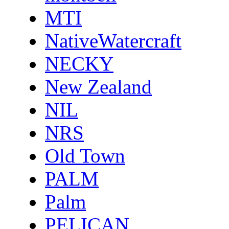
MTI
NativeWatercraft
NECKY
New Zealand
NIL
NRS
Old Town
PALM
Palm
PELICAN