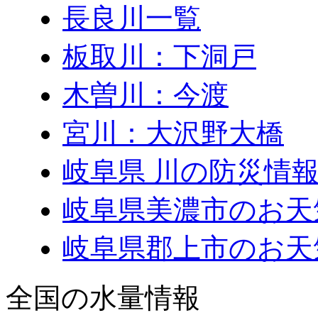
長良川一覧
板取川：下洞戸
木曽川：今渡
宮川：大沢野大橋
岐阜県 川の防災情報
岐阜県美濃市のお天
岐阜県郡上市のお天
全国の水量情報