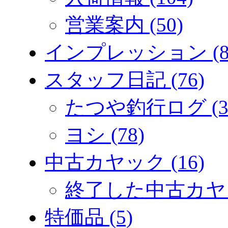
営業案内 (50)
インプレッション (8
スタッフ日記 (76)
たつや釣行ログ (3
ヨシ (78)
中古カヤック (16)
終了した中古カヤック
特価品 (5)