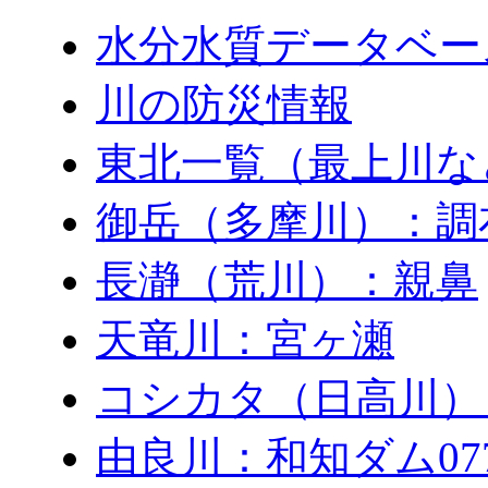
水分水質データベー
川の防災情報
東北一覧（最上川な
御岳（多摩川）：調
長瀞（荒川）：親鼻
天竜川：宮ヶ瀬
コシカタ（日高川）
由良川：和知ダム0771