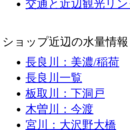
交通と近辺観光リン
ショップ近辺の水量情報
長良川：美濃/稲荷
長良川一覧
板取川：下洞戸
木曽川：今渡
宮川：大沢野大橋