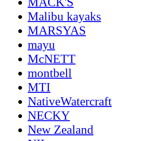
MACK'S
Malibu kayaks
MARSYAS
mayu
McNETT
montbell
MTI
NativeWatercraft
NECKY
New Zealand