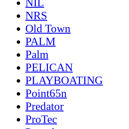
NIL
NRS
Old Town
PALM
Palm
PELICAN
PLAYBOATING
Point65n
Predator
ProTec