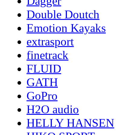
Dagger
Double Doutch
Emotion Kayaks
extrasport
finetrack
FLUID
GATH
GoPro
H2O audio
HELLY HANSEN