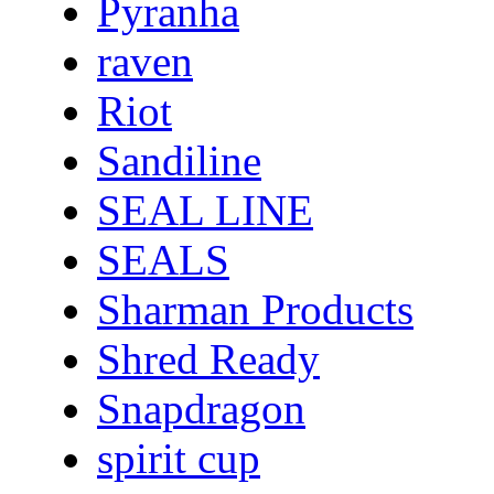
Pyranha
raven
Riot
Sandiline
SEAL LINE
SEALS
Sharman Products
Shred Ready
Snapdragon
spirit cup