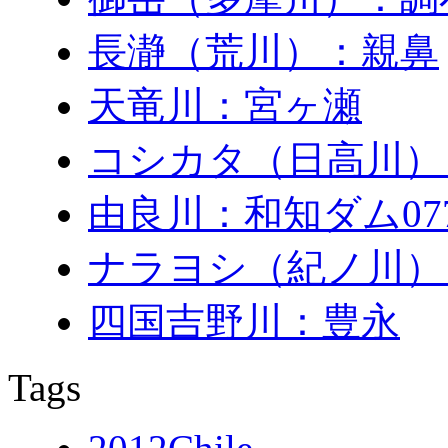
長瀞（荒川）：親鼻
天竜川：宮ヶ瀬
コシカタ（日高川）
由良川：和知ダム0771
ナラヨシ（紀ノ川）
四国吉野川：豊永
Tags