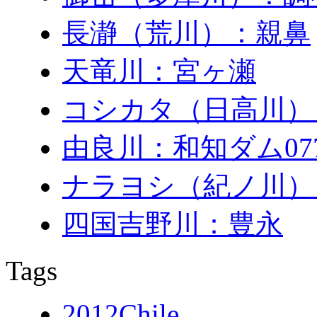
長瀞（荒川）：親鼻
天竜川：宮ヶ瀬
コシカタ（日高川）
由良川：和知ダム0771
ナラヨシ（紀ノ川）
四国吉野川：豊永
Tags
2012Chile