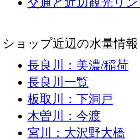
交通と近辺観光リン
ショップ近辺の水量情報
長良川：美濃/稲荷
長良川一覧
板取川：下洞戸
木曽川：今渡
宮川：大沢野大橋