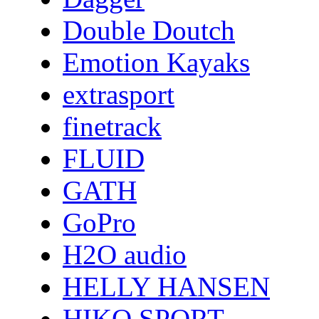
Double Doutch
Emotion Kayaks
extrasport
finetrack
FLUID
GATH
GoPro
H2O audio
HELLY HANSEN
HIKO SPORT