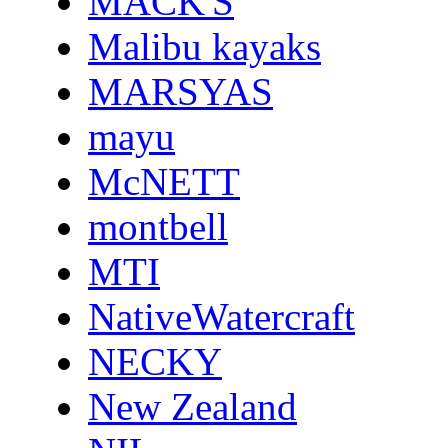
MACK'S
Malibu kayaks
MARSYAS
mayu
McNETT
montbell
MTI
NativeWatercraft
NECKY
New Zealand