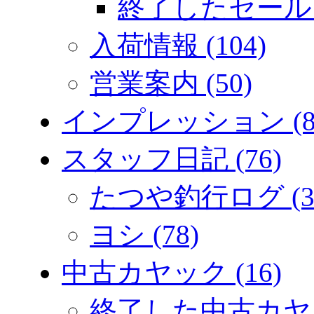
終了したセール (
入荷情報 (104)
営業案内 (50)
インプレッション (8
スタッフ日記 (76)
たつや釣行ログ (3
ヨシ (78)
中古カヤック (16)
終了した中古カヤック